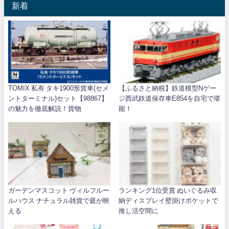
新着
TOMIX 私有 タキ1900形貨車(セメ
【ふるさと納税】鉄道模型Nゲー
ントターミナル)セット【98867】
ジ西武鉄道保存車E854を自宅で堪
の魅力を徹底解説！貨物
能！
ガーデンマスコット ヴィルフルー
ランキング1位受賞 ぬいぐるみ収
ルハウス ナチュラル雑貨で庭が映
納ディスプレイ壁掛けポケットで
える
推し活空間に