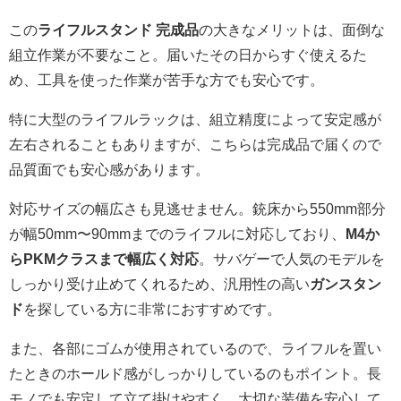
この
ライフルスタンド 完成品
の大きなメリットは、面倒な
組立作業が不要なこと。届いたその日からすぐ使えるた
め、工具を使った作業が苦手な方でも安心です。
特に大型のライフルラックは、組立精度によって安定感が
左右されることもありますが、こちらは完成品で届くので
品質面でも安心感があります。
対応サイズの幅広さも見逃せません。銃床から550mm部分
が幅50mm〜90mmまでのライフルに対応しており、
M4か
らPKMクラスまで幅広く対応
。サバゲーで人気のモデルを
しっかり受け止めてくれるため、汎用性の高い
ガンスタン
ド
を探している方に非常におすすめです。
また、各部にゴムが使用されているので、ライフルを置い
たときのホールド感がしっかりしているのもポイント。長
モノでも安定して立て掛けやすく、大切な装備を安心して