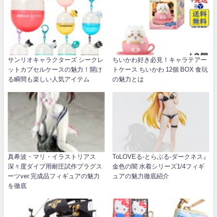
サンリオキャラクターズ シークレ
ちいかわ好き必見！キャラテアー
ットカプセルケースの魅力！開け
トケース ちいかわ 12個 BOX 食玩
る瞬間も楽しい人気アイテム
の魅力とは
真希波・マリ・イラストリアス
ToLOVEる-とらぶる-ダークネス』
深々度ダイブ用耐圧試作プラグス
金色の闇 水着シリーズ1/4フィギ
ーツver.完成品フィギュアの魅力
ュアの魅力徹底紹介
を徹底