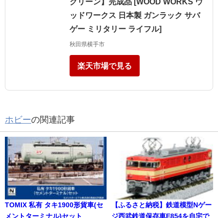
グリーン】完成品 [WOOD WORKS ウ
ッドワークス 日本製 ガンラック サバ
ゲー ミリタリー ライフル]
秋田県横手市
楽天市場で見る
ホビー
の関連記事
TOMIX 私有 タキ1900形貨車(セ
【ふるさと納税】鉄道模型Nゲー
メントターミナル)セット
ジ西武鉄道保存車E854を自宅で