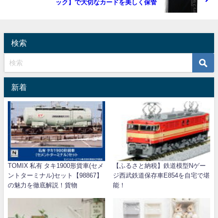
ック】で大切なカードを美しく保管
検索
新着
TOMIX 私有 タキ1900形貨車(セメ
【ふるさと納税】鉄道模型Nゲー
ントターミナル)セット【98867】
ジ西武鉄道保存車E854を自宅で堪
の魅力を徹底解説！貨物
能！