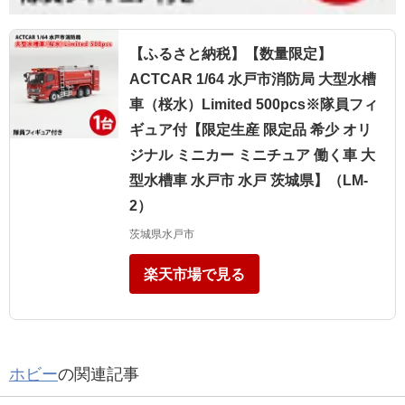
【ふるさと納税】【数量限定】
ACTCAR 1/64 水戸市消防局 大型水槽
車（桜水）Limited 500pcs※隊員フィ
ギュア付【限定生産 限定品 希少 オリ
ジナル ミニカー ミニチュア 働く車 大
型水槽車 水戸市 水戸 茨城県】（LM-
2）
茨城県水戸市
楽天市場で見る
ホビー
の関連記事