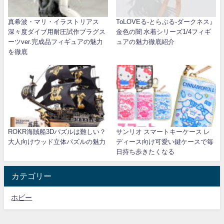
真希波・マリ・イラストリアス
ToLOVEる-とらぶる-ダークネス』
深々度ダイブ用耐圧試作プラグス
金色の闇 水着シリーズ1/4フィギ
ーツver.完成品フィギュアの魅力
ュアの魅力徹底紹介
を徹底
ROKR海賊船3Dパズルは難しい？
サンリオ スマートキーケース レ
大人向けウッド立体パズルの魅力
ディース向け可愛い鍵ケースで毎
日持ち歩きたくなる
カテゴリー
ホビー