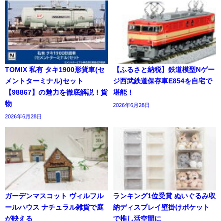
TOMIX 私有 タキ1900形貨車(セ
【ふるさと納税】鉄道模型Nゲー
メントターミナル)セット
ジ西武鉄道保存車E854を自宅で
【98867】の魅力を徹底解説！貨
堪能！
物
2026年6月28日
2026年6月28日
ガーデンマスコット ヴィルフル
ランキング1位受賞 ぬいぐるみ収
ールハウス ナチュラル雑貨で庭
納ディスプレイ壁掛けポケット
が映える
で推し活空間に