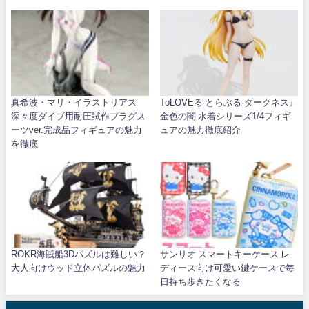
真希波・マリ・イラストリアス
ToLOVEる-とらぶる-ダークネス』
深々度ダイブ用耐圧試作プラグス
金色の闇 水着シリーズ1/4フィギ
ーツver.完成品フィギュアの魅力
ュアの魅力徹底紹介
を徹底
ROKR海賊船3Dパズルは難しい？
サンリオ スマートキーケース レ
大人向けウッド立体パズルの魅力
ディース向け可愛い鍵ケースで毎
日持ち歩きたくなる