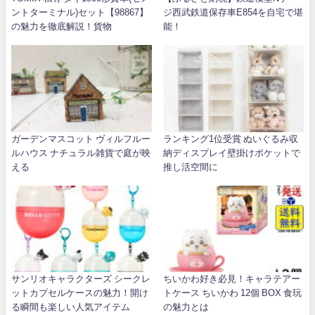
ントターミナル)セット【98867】
ジ西武鉄道保存車E854を自宅で堪
の魅力を徹底解説！貨物
能！
ガーデンマスコット ヴィルフルー
ランキング1位受賞 ぬいぐるみ収
ルハウス ナチュラル雑貨で庭が映
納ディスプレイ壁掛けポケットで
える
推し活空間に
サンリオキャラクターズ シークレ
ちいかわ好き必見！キャラテアー
ットカプセルケースの魅力！開け
トケース ちいかわ 12個 BOX 食玩
る瞬間も楽しい人気アイテム
の魅力とは