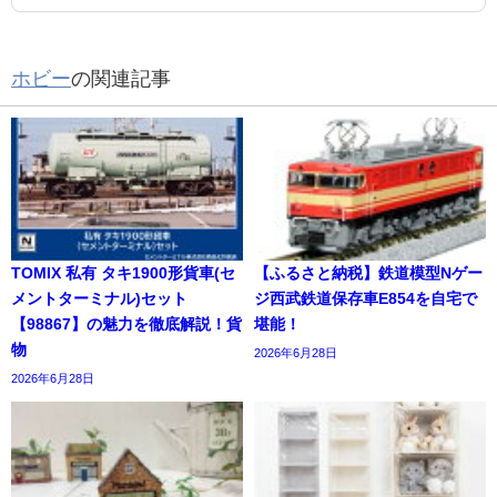
ホビー
の関連記事
TOMIX 私有 タキ1900形貨車(セ
【ふるさと納税】鉄道模型Nゲー
メントターミナル)セット
ジ西武鉄道保存車E854を自宅で
【98867】の魅力を徹底解説！貨
堪能！
物
2026年6月28日
2026年6月28日