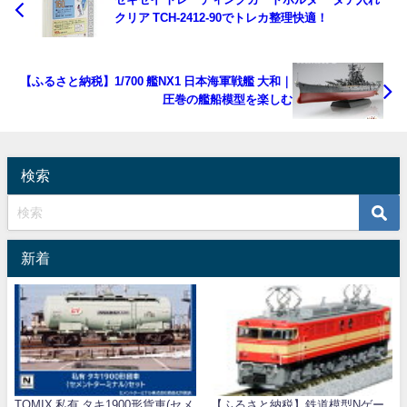
クリア TCH-2412-90でトレカ整理快適！
【ふるさと納税】1/700 艦NX1 日本海軍戦艦 大和｜
圧巻の艦船模型を楽しむ
検索
新着
TOMIX 私有 タキ1900形貨車(セメ
【ふるさと納税】鉄道模型Nゲー