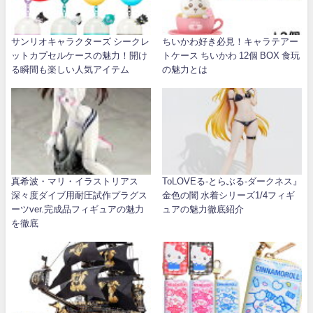
サンリオキャラクターズ シークレ
ちいかわ好き必見！キャラテアー
ットカプセルケースの魅力！開け
トケース ちいかわ 12個 BOX 食玩
る瞬間も楽しい人気アイテム
の魅力とは
真希波・マリ・イラストリアス
ToLOVEる-とらぶる-ダークネス』
深々度ダイブ用耐圧試作プラグス
金色の闇 水着シリーズ1/4フィギ
ーツver.完成品フィギュアの魅力
ュアの魅力徹底紹介
を徹底