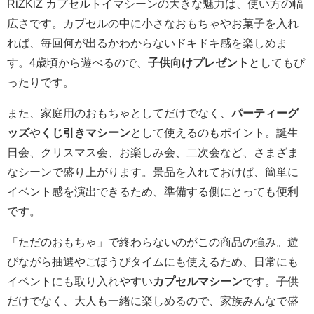
RiZKiZ カプセルトイマシーンの大きな魅力は、使い方の幅
広さです。カプセルの中に小さなおもちゃやお菓子を入れ
れば、毎回何が出るかわからないドキドキ感を楽しめま
す。4歳頃から遊べるので、
子供向けプレゼント
としてもぴ
ったりです。
また、家庭用のおもちゃとしてだけでなく、
パーティーグ
ッズ
や
くじ引きマシーン
として使えるのもポイント。誕生
日会、クリスマス会、お楽しみ会、二次会など、さまざま
なシーンで盛り上がります。景品を入れておけば、簡単に
イベント感を演出できるため、準備する側にとっても便利
です。
「ただのおもちゃ」で終わらないのがこの商品の強み。遊
びながら抽選やごほうびタイムにも使えるため、日常にも
イベントにも取り入れやすい
カプセルマシーン
です。子供
だけでなく、大人も一緒に楽しめるので、家族みんなで盛