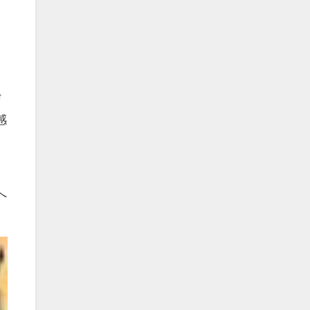
ぜ
感
へ