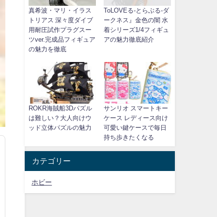
真希波・マリ・イラス
ToLOVEる-とらぶる-ダ
トリアス 深々度ダイブ
ークネス』金色の闇 水
用耐圧試作プラグスー
着シリーズ1/4フィギュ
ツver.完成品フィギュア
アの魅力徹底紹介
の魅力を徹底
ROKR海賊船3Dパズル
サンリオ スマートキー
は難しい？大人向けウ
ケース レディース向け
ッド立体パズルの魅力
可愛い鍵ケースで毎日
持ち歩きたくなる
カテゴリー
ホビー