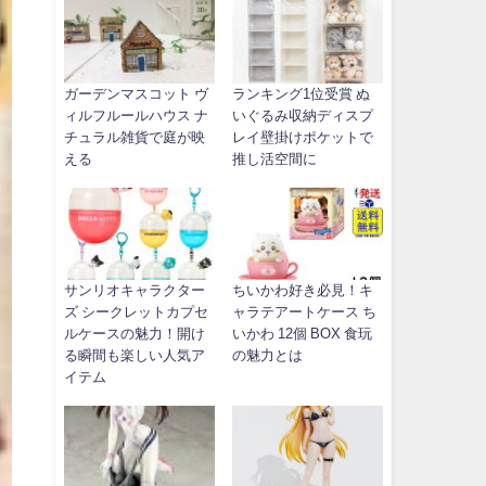
ガーデンマスコット ヴ
ランキング1位受賞 ぬ
ィルフルールハウス ナ
いぐるみ収納ディスプ
チュラル雑貨で庭が映
レイ壁掛けポケットで
える
推し活空間に
サンリオキャラクター
ちいかわ好き必見！キ
ズ シークレットカプセ
ャラテアートケース ち
ルケースの魅力！開け
いかわ 12個 BOX 食玩
る瞬間も楽しい人気ア
の魅力とは
イテム