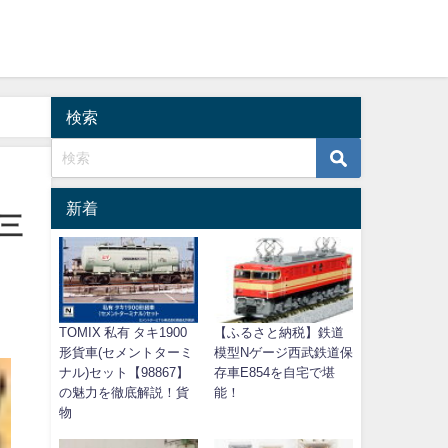
検索
新着
三
TOMIX 私有 タキ1900
【ふるさと納税】鉄道
形貨車(セメントターミ
模型Nゲージ西武鉄道保
ナル)セット【98867】
存車E854を自宅で堪
の魅力を徹底解説！貨
能！
物