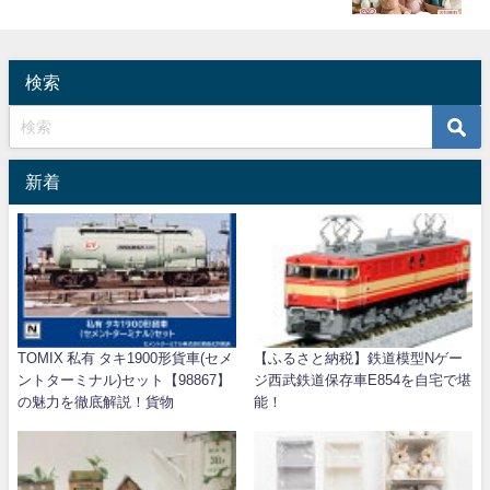
検索
新着
TOMIX 私有 タキ1900形貨車(セメ
【ふるさと納税】鉄道模型Nゲー
ントターミナル)セット【98867】
ジ西武鉄道保存車E854を自宅で堪
の魅力を徹底解説！貨物
能！