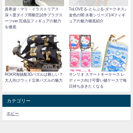
真希波・マリ・イラストリアス
ToLOVEる-とらぶる-ダークネス』
深々度ダイブ用耐圧試作プラグス
金色の闇 水着シリーズ1/4フィギ
ーツver.完成品フィギュアの魅力
ュアの魅力徹底紹介
を徹底
ROKR海賊船3Dパズルは難しい？
サンリオ スマートキーケース レ
大人向けウッド立体パズルの魅力
ディース向け可愛い鍵ケースで毎
日持ち歩きたくなる
カテゴリー
ホビー