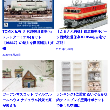
TOMIX 私有 タキ1900形貨車(セ
【ふるさと納税】鉄道模型Nゲー
メントターミナル)セット
ジ西武鉄道保存車E854を自宅で
【98867】の魅力を徹底解説！貨
堪能！
物
2026年6月28日
2026年6月28日
ガーデンマスコット ヴィルフル
ランキング1位受賞 ぬいぐるみ収
ールハウス ナチュラル雑貨で庭
納ディスプレイ壁掛けポケット
が映える
で推し活空間に