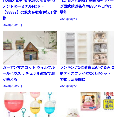
TOMIX 私有 タキ1900形貨車(セ
【ふるさと納税】鉄道模型Nゲー
メントターミナル)セット
ジ西武鉄道保存車E854を自宅で
【98867】の魅力を徹底解説！貨
堪能！
物
2026年6月28日
2026年6月28日
ガーデンマスコット ヴィルフル
ランキング1位受賞 ぬいぐるみ収
ールハウス ナチュラル雑貨で庭
納ディスプレイ壁掛けポケット
が映える
で推し活空間に
2026年6月27日
2026年6月27日