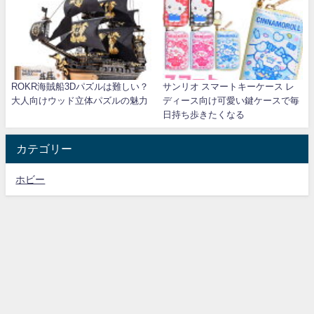
ROKR海賊船3Dパズルは難しい？
サンリオ スマートキーケース レ
大人向けウッド立体パズルの魅力
ディース向け可愛い鍵ケースで毎
日持ち歩きたくなる
カテゴリー
ホビー
模型倶楽部 All Rights Reserved.