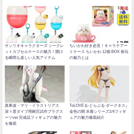
サンリオキャラクターズ シークレ
ちいかわ好き必見！キャラテアー
ットカプセルケースの魅力！開け
トケース ちいかわ 12個 BOX 食玩
る瞬間も楽しい人気アイテム
の魅力とは
真希波・マリ・イラストリアス
ToLOVEる-とらぶる-ダークネス』
深々度ダイブ用耐圧試作プラグス
金色の闇 水着シリーズ1/4フィギ
ーツver.完成品フィギュアの魅力
ュアの魅力徹底紹介
を徹底