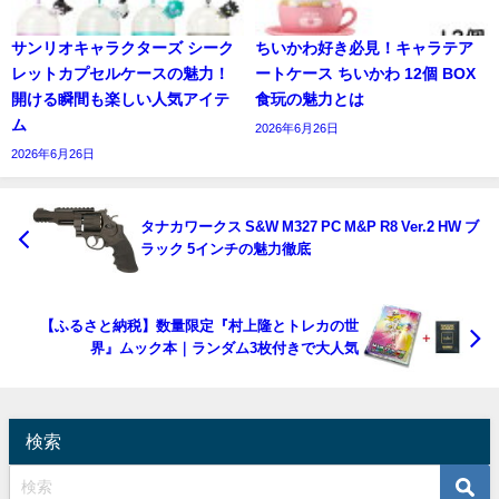
サンリオキャラクターズ シーク
ちいかわ好き必見！キャラテア
レットカプセルケースの魅力！
ートケース ちいかわ 12個 BOX
開ける瞬間も楽しい人気アイテ
食玩の魅力とは
ム
2026年6月26日
2026年6月26日
タナカワークス S&W M327 PC M&P R8 Ver.2 HW ブ
ラック 5インチの魅力徹底
【ふるさと納税】数量限定『村上隆とトレカの世
界』ムック本｜ランダム3枚付きで大人気
検索