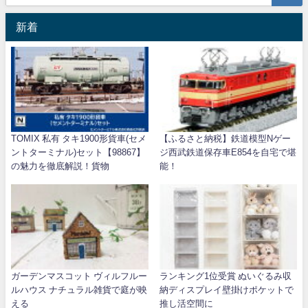
新着
TOMIX 私有 タキ1900形貨車(セメ
【ふるさと納税】鉄道模型Nゲー
ントターミナル)セット【98867】
ジ西武鉄道保存車E854を自宅で堪
の魅力を徹底解説！貨物
能！
ガーデンマスコット ヴィルフルー
ランキング1位受賞 ぬいぐるみ収
ルハウス ナチュラル雑貨で庭が映
納ディスプレイ壁掛けポケットで
える
推し活空間に