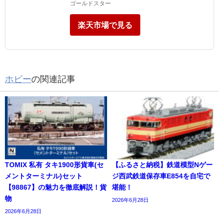
ゴールドスター
楽天市場で見る
ホビー
の関連記事
TOMIX 私有 タキ1900形貨車(セ
【ふるさと納税】鉄道模型Nゲー
メントターミナル)セット
ジ西武鉄道保存車E854を自宅で
【98867】の魅力を徹底解説！貨
堪能！
物
2026年6月28日
2026年6月28日