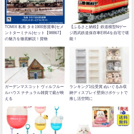
TOMIX 私有 タキ1900形貨車(セメ
【ふるさと納税】鉄道模型Nゲー
ントターミナル)セット【98867】
ジ西武鉄道保存車E854を自宅で堪
の魅力を徹底解説！貨物
能！
ガーデンマスコット ヴィルフルー
ランキング1位受賞 ぬいぐるみ収
ルハウス ナチュラル雑貨で庭が映
納ディスプレイ壁掛けポケットで
える
推し活空間に