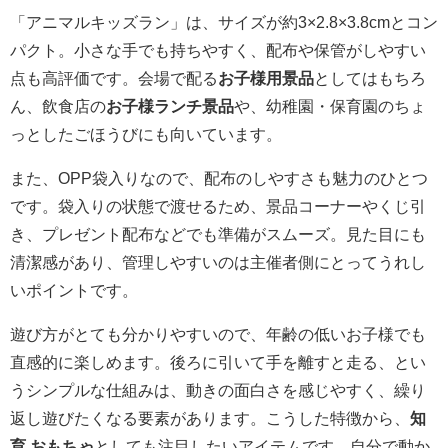
「アニマルキッズラン」は、サイズが約3×2.8×3.8cmとコン
パクト。小さな手でも持ちやすく、配布や保管がしやすい
点も高評価です。会場で配る
お子様用景品
としてはもちろ
ん、飲食店の
お子様ランチ景品
や、幼稚園・保育園のちょ
っとしたごほうびにも向いています。
また、OPP袋入りなので、配布のしやすさも魅力のひとつ
です。袋入りの状態で渡せるため、景品コーナーやくじ引
き、プレゼント配布などでも準備がスムーズ。見た目にも
清潔感があり、管理しやすいのは主催者側にとってうれし
いポイントです。
遊び方がとても分かりやすいので、年齢の低いお子様でも
直感的に楽しめます。後ろに引いて手を離すと走る、とい
うシンプルな仕組みは、動きの面白さを感じやすく、繰り
返し遊びたくなる要素があります。こうした特徴から、
知
育 おもちゃ
としても注目したいアイテムです。自分で動か