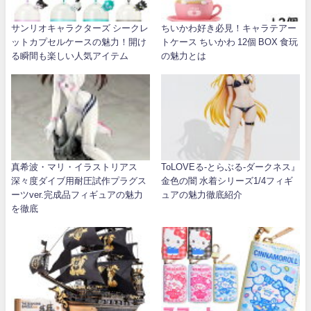
サンリオキャラクターズ シークレ
ちいかわ好き必見！キャラテアー
ットカプセルケースの魅力！開け
トケース ちいかわ 12個 BOX 食玩
る瞬間も楽しい人気アイテム
の魅力とは
真希波・マリ・イラストリアス
ToLOVEる-とらぶる-ダークネス』
深々度ダイブ用耐圧試作プラグス
金色の闇 水着シリーズ1/4フィギ
ーツver.完成品フィギュアの魅力
ュアの魅力徹底紹介
を徹底