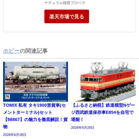
ナチュラル雑貨プロペラ
楽天市場で見る
ホビー
の関連記事
TOMIX 私有 タキ1900形貨車(セ
【ふるさと納税】鉄道模型Nゲー
メントターミナル)セット
ジ西武鉄道保存車E854を自宅で
【98867】の魅力を徹底解説！貨
堪能！
物
2026年6月28日
2026年6月28日