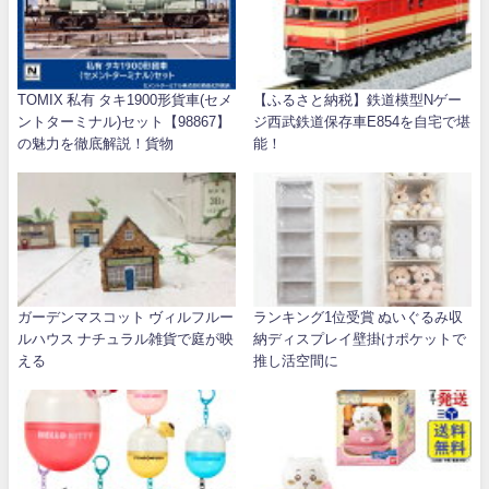
TOMIX 私有 タキ1900形貨車(セメ
【ふるさと納税】鉄道模型Nゲー
ントターミナル)セット【98867】
ジ西武鉄道保存車E854を自宅で堪
の魅力を徹底解説！貨物
能！
ガーデンマスコット ヴィルフルー
ランキング1位受賞 ぬいぐるみ収
ルハウス ナチュラル雑貨で庭が映
納ディスプレイ壁掛けポケットで
える
推し活空間に