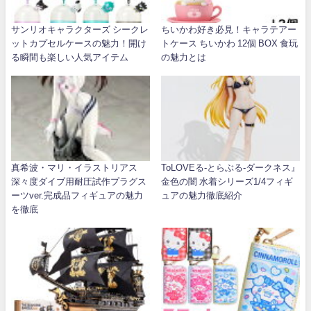
サンリオキャラクターズ シークレ
ちいかわ好き必見！キャラテアー
ットカプセルケースの魅力！開け
トケース ちいかわ 12個 BOX 食玩
る瞬間も楽しい人気アイテム
の魅力とは
真希波・マリ・イラストリアス
ToLOVEる-とらぶる-ダークネス』
深々度ダイブ用耐圧試作プラグス
金色の闇 水着シリーズ1/4フィギ
ーツver.完成品フィギュアの魅力
ュアの魅力徹底紹介
を徹底