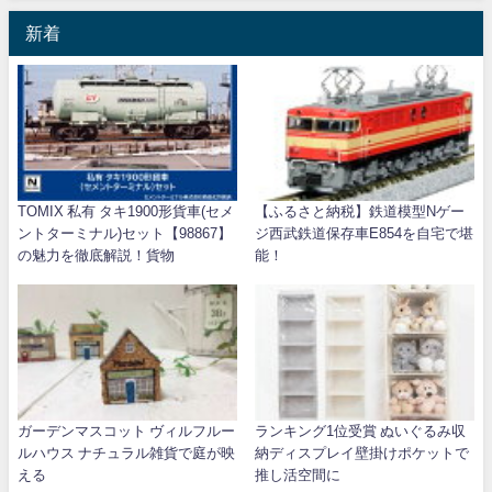
新着
TOMIX 私有 タキ1900形貨車(セメ
【ふるさと納税】鉄道模型Nゲー
ントターミナル)セット【98867】
ジ西武鉄道保存車E854を自宅で堪
の魅力を徹底解説！貨物
能！
ガーデンマスコット ヴィルフルー
ランキング1位受賞 ぬいぐるみ収
ルハウス ナチュラル雑貨で庭が映
納ディスプレイ壁掛けポケットで
える
推し活空間に