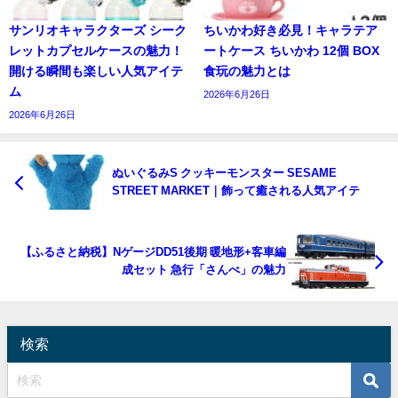
サンリオキャラクターズ シーク
ちいかわ好き必見！キャラテア
レットカプセルケースの魅力！
ートケース ちいかわ 12個 BOX
開ける瞬間も楽しい人気アイテ
食玩の魅力とは
ム
2026年6月26日
2026年6月26日
ぬいぐるみS クッキーモンスター SESAME
STREET MARKET｜飾って癒される人気アイテ
【ふるさと納税】NゲージDD51後期 暖地形+客車編
成セット 急行「さんべ」の魅力
検索