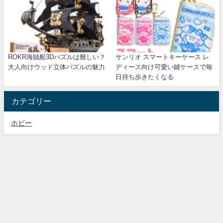
ROKR海賊船3Dパズルは難しい？
サンリオ スマートキーケース レ
大人向けウッド立体パズルの魅力
ディース向け可愛い鍵ケースで毎
日持ち歩きたくなる
カテゴリー
ホビー
模型倶楽部 All Rights Reserved.