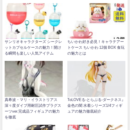
サンリオキャラクターズ シークレ
ちいかわ好き必見！キャラテアー
ットカプセルケースの魅力！開け
トケース ちいかわ 12個 BOX 食玩
る瞬間も楽しい人気アイテム
の魅力とは
真希波・マリ・イラストリアス
ToLOVEる-とらぶる-ダークネス』
深々度ダイブ用耐圧試作プラグス
金色の闇 水着シリーズ1/4フィギ
ーツver.完成品フィギュアの魅力
ュアの魅力徹底紹介
を徹底