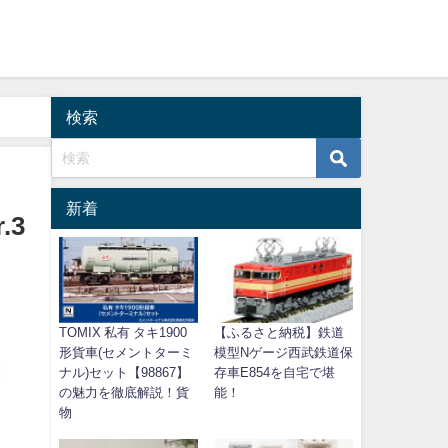
検索
新着
.3
TOMIX 私有 タキ1900
【ふるさと納税】鉄道
形貨車(セメントターミ
模型Nゲージ西武鉄道保
ナル)セット【98867】
存車E854を自宅で堪
の魅力を徹底解説！貨
能！
物