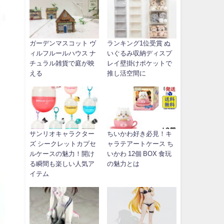
ガーデンマスコット ヴ
ランキング1位受賞 ぬ
ィルフルールハウス ナ
いぐるみ収納ディスプ
チュラル雑貨で庭が映
レイ壁掛けポケットで
える
推し活空間に
サンリオキャラクター
ちいかわ好き必見！キ
ズ シークレットカプセ
ャラテアートケース ち
ルケースの魅力！開け
いかわ 12個 BOX 食玩
る瞬間も楽しい人気ア
の魅力とは
イテム