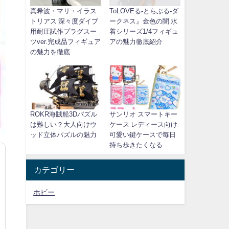
真希波・マリ・イラス
ToLOVEる-とらぶる-ダ
トリアス 深々度ダイブ
ークネス』金色の闇 水
用耐圧試作プラグスー
着シリーズ1/4フィギュ
ツver.完成品フィギュア
アの魅力徹底紹介
の魅力を徹底
ROKR海賊船3Dパズル
サンリオ スマートキー
は難しい？大人向けウ
ケース レディース向け
ッド立体パズルの魅力
可愛い鍵ケースで毎日
持ち歩きたくなる
カテゴリー
ホビー