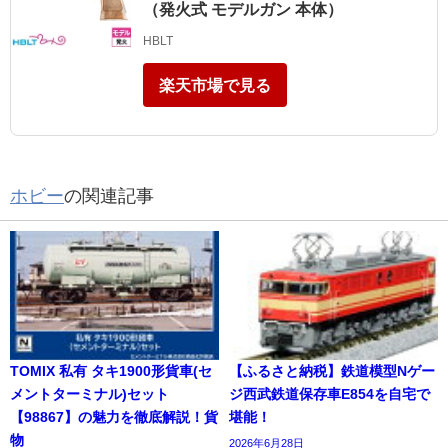
（発火式 モデルガン 本体）
HBLT
楽天市場で見る
ホビー
の関連記事
TOMIX 私有 タキ1900形貨車(セ
【ふるさと納税】鉄道模型Nゲー
メントターミナル)セット
ジ西武鉄道保存車E854を自宅で
【98867】の魅力を徹底解説！貨
堪能！
物
2026年6月28日