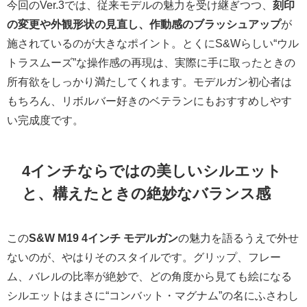
今回のVer.3では、従来モデルの魅力を受け継ぎつつ、
刻印
の変更や外観形状の見直し、作動感のブラッシュアップ
が
施されているのが大きなポイント。とくにS&Wらしい“ウル
トラスムーズ”な操作感の再現は、実際に手に取ったときの
所有欲をしっかり満たしてくれます。モデルガン初心者は
もちろん、リボルバー好きのベテランにもおすすめしやす
い完成度です。
4インチならではの美しいシルエット
と、構えたときの絶妙なバランス感
この
S&W M19 4インチ モデルガン
の魅力を語るうえで外せ
ないのが、やはりそのスタイルです。グリップ、フレー
ム、バレルの比率が絶妙で、どの角度から見ても絵になる
シルエットはまさに“コンバット・マグナム”の名にふさわし