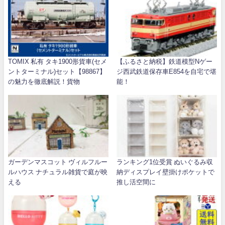
TOMIX 私有 タキ1900形貨車(セメ
【ふるさと納税】鉄道模型Nゲー
ントターミナル)セット【98867】
ジ西武鉄道保存車E854を自宅で堪
の魅力を徹底解説！貨物
能！
ガーデンマスコット ヴィルフルー
ランキング1位受賞 ぬいぐるみ収
ルハウス ナチュラル雑貨で庭が映
納ディスプレイ壁掛けポケットで
える
推し活空間に