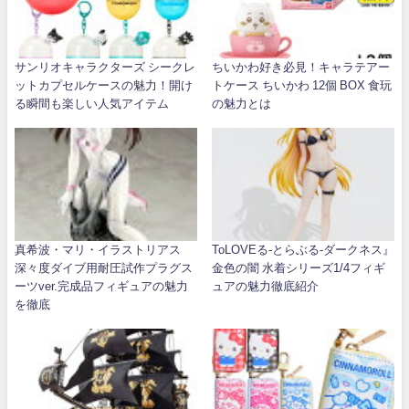
サンリオキャラクターズ シークレ
ちいかわ好き必見！キャラテアー
ットカプセルケースの魅力！開け
トケース ちいかわ 12個 BOX 食玩
る瞬間も楽しい人気アイテム
の魅力とは
真希波・マリ・イラストリアス
ToLOVEる-とらぶる-ダークネス』
深々度ダイブ用耐圧試作プラグス
金色の闇 水着シリーズ1/4フィギ
ーツver.完成品フィギュアの魅力
ュアの魅力徹底紹介
を徹底