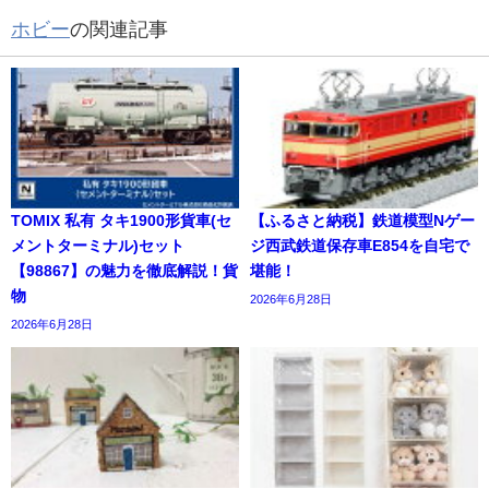
ホビー
の関連記事
TOMIX 私有 タキ1900形貨車(セ
【ふるさと納税】鉄道模型Nゲー
メントターミナル)セット
ジ西武鉄道保存車E854を自宅で
【98867】の魅力を徹底解説！貨
堪能！
物
2026年6月28日
2026年6月28日