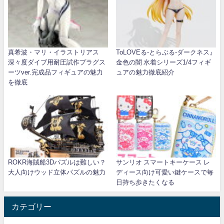
真希波・マリ・イラストリアス
ToLOVEる-とらぶる-ダークネス』
深々度ダイブ用耐圧試作プラグス
金色の闇 水着シリーズ1/4フィギ
ーツver.完成品フィギュアの魅力
ュアの魅力徹底紹介
を徹底
ROKR海賊船3Dパズルは難しい？
サンリオ スマートキーケース レ
大人向けウッド立体パズルの魅力
ディース向け可愛い鍵ケースで毎
日持ち歩きたくなる
カテゴリー