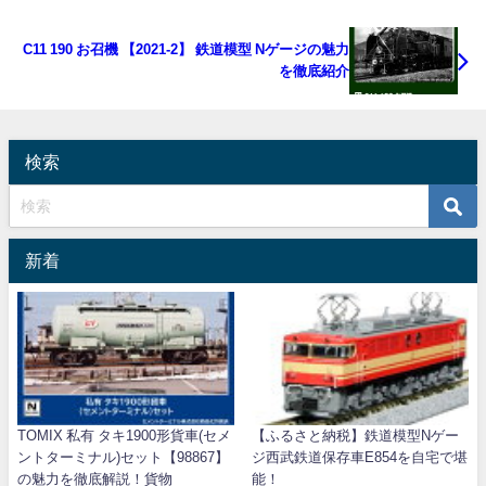
C11 190 お召機 【2021-2】 鉄道模型 Nゲージの魅力
を徹底紹介
検索
新着
TOMIX 私有 タキ1900形貨車(セメ
【ふるさと納税】鉄道模型Nゲー
ントターミナル)セット【98867】
ジ西武鉄道保存車E854を自宅で堪
の魅力を徹底解説！貨物
能！