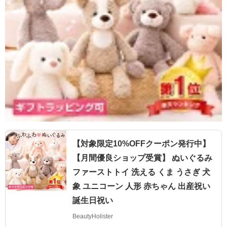
【対象限定10%OFFクーポン発行中】
【月間優良ショップ受賞】 ぬいぐるみ
ファーストトイ 洗える くま うさぎ 犬
象 ユニコーン 人形 赤ちゃん 出産祝い
誕生日祝い
BeautyHolister