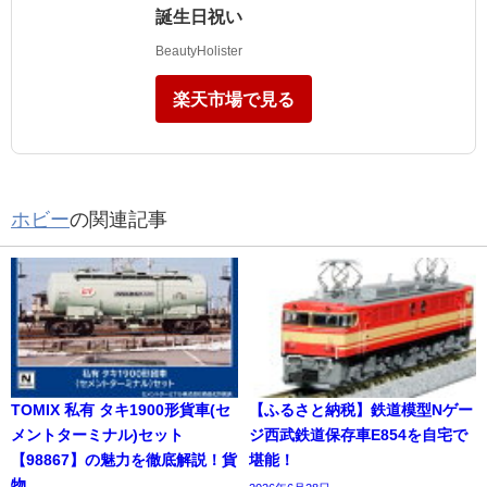
誕生日祝い
BeautyHolister
楽天市場で見る
ホビー
の関連記事
TOMIX 私有 タキ1900形貨車(セ
【ふるさと納税】鉄道模型Nゲー
メントターミナル)セット
ジ西武鉄道保存車E854を自宅で
【98867】の魅力を徹底解説！貨
堪能！
物