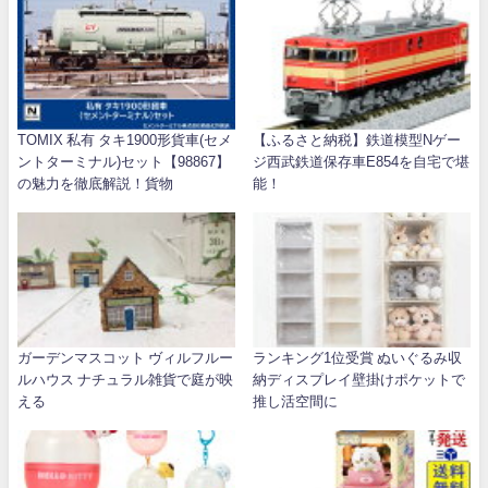
TOMIX 私有 タキ1900形貨車(セメ
【ふるさと納税】鉄道模型Nゲー
ントターミナル)セット【98867】
ジ西武鉄道保存車E854を自宅で堪
の魅力を徹底解説！貨物
能！
ガーデンマスコット ヴィルフルー
ランキング1位受賞 ぬいぐるみ収
ルハウス ナチュラル雑貨で庭が映
納ディスプレイ壁掛けポケットで
える
推し活空間に