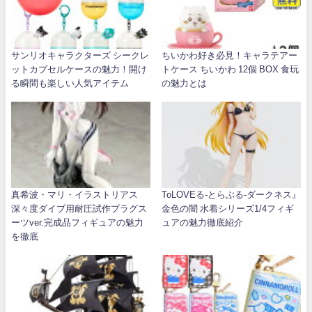
サンリオキャラクターズ シークレ
ちいかわ好き必見！キャラテアー
ットカプセルケースの魅力！開け
トケース ちいかわ 12個 BOX 食玩
る瞬間も楽しい人気アイテム
の魅力とは
真希波・マリ・イラストリアス
ToLOVEる-とらぶる-ダークネス』
深々度ダイブ用耐圧試作プラグス
金色の闇 水着シリーズ1/4フィギ
ーツver.完成品フィギュアの魅力
ュアの魅力徹底紹介
を徹底