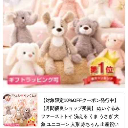
【対象限定10%OFFクーポン発行中】
【月間優良ショップ受賞】 ぬいぐるみ
ファーストトイ 洗える くま うさぎ 犬
象 ユニコーン 人形 赤ちゃん 出産祝い