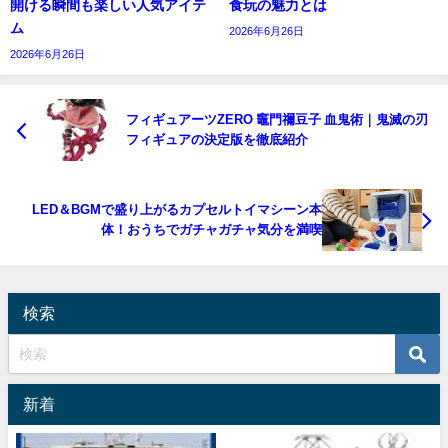
開ける瞬間も楽しい人気アイテ
食玩の魅力とは
ム
2026年6月26日
2026年6月26日
フィギュアーツZERO 竈門禰豆子 血鬼術｜鬼滅の刃
フィギュアの決定版を徹底紹介
LED＆BGMで盛り上がるカプセルトイマシーン本
体！おうちでガチャガチャ気分を満喫
検索
新着