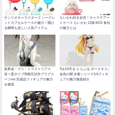
サンリオキャラクターズ シークレ
ちいかわ好き必見！キャラテアー
ットカプセルケースの魅力！開け
トケース ちいかわ 12個 BOX 食玩
る瞬間も楽しい人気アイテム
の魅力とは
真希波・マリ・イラストリアス
ToLOVEる-とらぶる-ダークネス』
深々度ダイブ用耐圧試作プラグス
金色の闇 水着シリーズ1/4フィギ
ーツver.完成品フィギュアの魅力
ュアの魅力徹底紹介
を徹底