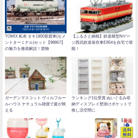
TOMIX 私有 タキ1900形貨車(セメ
【ふるさと納税】鉄道模型Nゲー
ントターミナル)セット【98867】
ジ西武鉄道保存車E854を自宅で堪
の魅力を徹底解説！貨物
能！
ガーデンマスコット ヴィルフルー
ランキング1位受賞 ぬいぐるみ収
ルハウス ナチュラル雑貨で庭が映
納ディスプレイ壁掛けポケットで
える
推し活空間に