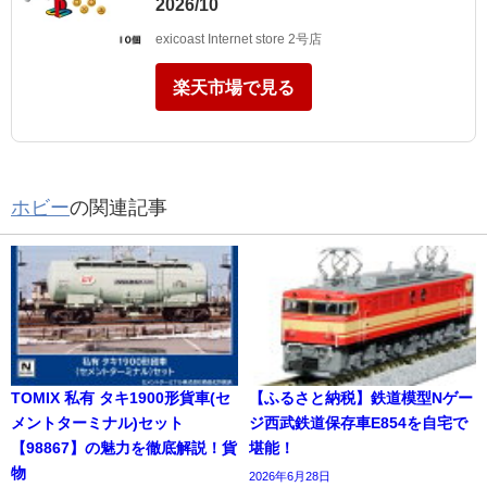
2026/10
exicoast Internet store 2号店
楽天市場で見る
ホビー
の関連記事
TOMIX 私有 タキ1900形貨車(セ
【ふるさと納税】鉄道模型Nゲー
メントターミナル)セット
ジ西武鉄道保存車E854を自宅で
【98867】の魅力を徹底解説！貨
堪能！
物
2026年6月28日